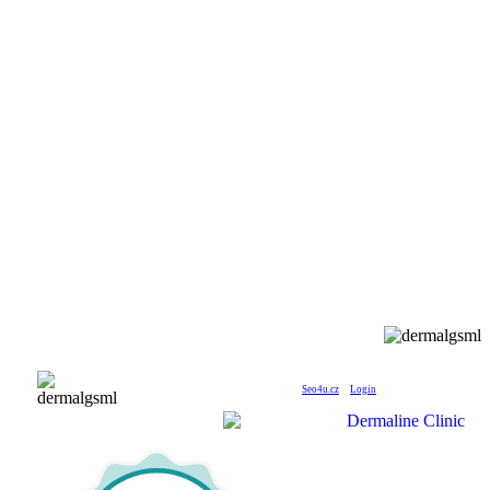
© 2024 dermalineclinic.cz | Developed by
Seo4u.cz
|
Login