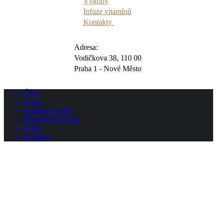
Výkony
Infuze vitamínů
Kontakty
Adresa:
Vodičkova 38, 110 00
Praha 1 - Nové Město
Úvod
O nás
Doplňková péče
Estetická medicína
Ceník
Kontakty