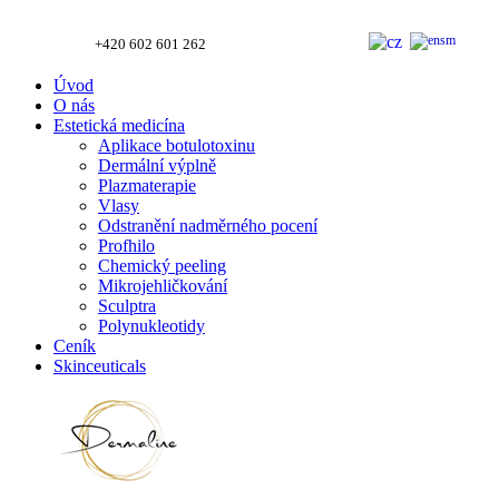
+420 602 601 262
Úvod
O nás
Estetická medicína
Aplikace botulotoxinu
Dermální výplně
Plazmaterapie
Vlasy
Odstranění nadměrného pocení
Profhilo
Chemický peeling
Mikrojehličkování
Sculptra
Polynukleotidy
Ceník
Skinceuticals