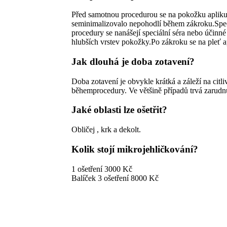
Před samotnou procedurou se na pokožku aplikuje
seminimalizovalo nepohodlí během zákroku.Spec
procedury se nanášejí speciální séra nebo účinn
hlubších vrstev pokožky.Po zákroku se na pleť ap
Jak dlouhá je doba zotavení?
Doba zotavení je obvykle krátká a záleží na cit
běhemprocedury. Ve většině případů trvá zarudn
Jaké oblasti lze ošetřit?
Obličej , krk a dekolt.
Kolik stojí mikrojehličkování?
1 ošetření 3000 Kč
Balíček 3 ošetření 8000 Kč