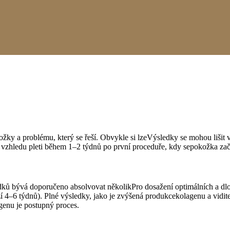
ožky a problému, který se řeší. Obvykle si lzeVýsledky se mohou lišit 
 a vzhledu pleti během 1–2 týdnů po první proceduře, kdy sepokožka za
dků bývá doporučeno absolvovat několikPro dosažení optimálních a 
 4–6 týdnů). Plné výsledky, jako je zvýšená produkcekolagenu a viditel
genu je postupný proces.