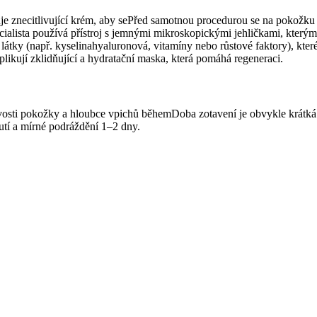
 znecitlivující krém, aby sePřed samotnou procedurou se na pokožku ap
ialista používá přístroj s jemnými mikroskopickými jehličkami, kter
é látky (např. kyselinahyaluronová, vitamíny nebo růstové faktory), kt
likují zklidňující a hydratační maska, která pomáhá regeneraci.
livosti pokožky a hloubce vpichů běhemDoba zotavení je obvykle krátká 
utí a mírné podráždění 1–2 dny.