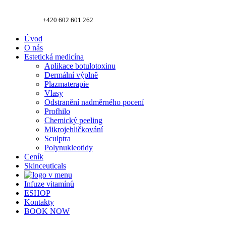
+420 602 601 262
Úvod
O nás
Estetická medicína
Aplikace botulotoxinu
Dermální výplně
Plazmaterapie
Vlasy
Odstranění nadměrného pocení
Profhilo
Chemický peeling
Mikrojehličkování
Sculptra
Polynukleotidy
Ceník
Skinceuticals
Infuze vitamínů
ESHOP
Kontakty
BOOK NOW