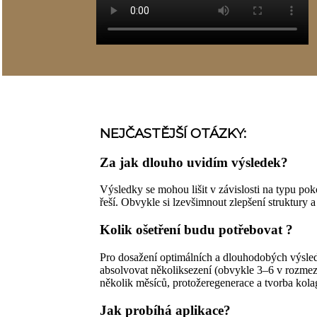
NEJČASTĚJŠÍ OTÁZKY:
Za jak dlouho uvidím výsledek?
Výsledky se mohou lišit v závislosti na typu pok
řeší. Obvykle si lzevšimnout zlepšení struktury
Kolik ošetření budu potřebovat ?
Pro dosažení optimálních a dlouhodobých výsle
absolvovat několiksezení (obvykle 3–6 v rozmezí
několik měsíců, protožeregenerace a tvorba kola
Jak probíhá aplikace?