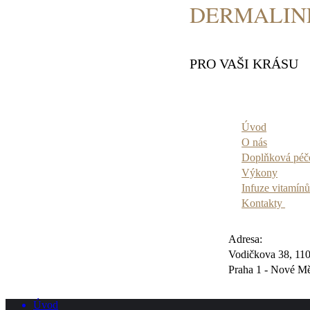
DERMALINE
PRO VAŠI KRÁSU
Úvod
O nás
Doplňková péč
Výkony
Infuze vitamín
Kontakty
Adresa:
Vodičkova 38, 11
Praha 1 - Nové Mě
Úvod