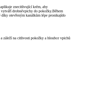
likuje znecitlivující krém, aby
ým vytváří drobnévpichy do pokožky.Během
eré díky otevřeným kanálkům lépe pronikajído
a záleží na citlivosti pokožky a hloubce vpichů