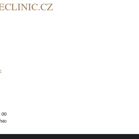
CLINIC.CZ
e
ů
0 00
sto