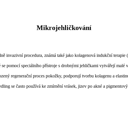
Mikrojehličkování
lně invazivní procedura, známá také jako kolagenová indukční terapie 
ě se pomocí speciálního přístroje s drobnými jehličkami vytvářejí malé 
ozený regenerační proces pokožky, podporují tvorbu kolagenu a elastinu a
dling se často používá ke zmírnění vrásek, jizev po akné a pigmentový