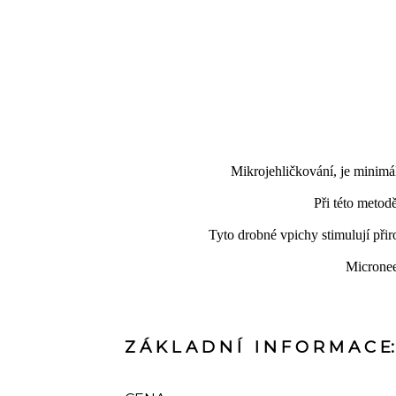
Mikrojehličkování, je minimá
Při této metod
Tyto drobné vpichy stimulují přir
Micronee
Z Á K L A D N Í I N F O R M A C E: