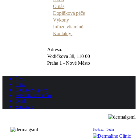
O nás
Doplňková péče
Výkony
Infuze vitamínů
Kontakty
Adresa:
Vodičkova 38, 110 00
Praha 1 - Nové Město
Úvod
O nás
Doplňková péče
Estetická medicína
Ceník
Kontakty
© 2024 dermalineclinic.cz | Developed by
Seo4u.cz
|
Login