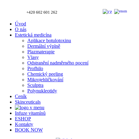
+420 602 601 262
Úvod
O nás
Estetická medicína
Aplikace botulotoxinu
Dermální výplně
Plazmaterapie
Vlasy
Odstranění nadměrného pocení
Profhilo
Chemický peeling
Mikrojehličkování
Sculptra
Polynukleotidy
Ceník
Skinceuticals
Infuze vitamínů
ESHOP
Kontakty
BOOK NOW